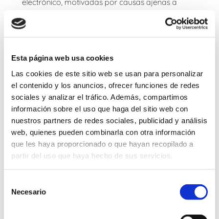
electrónico, motivadas por causas ajenas a
Ainara Ortigosa Arruti y otro, C.B.
; de retrasos o
bloqueos en el uso del presente sistema
electrónico causados por deficiencias o
sobrecargas de líneas telefónicas o sobrecargas
en el Centro de Procesos de Datos, en el sistema
Esta página web usa cookies
de Internet o en otros sistemas electrónicos, así
Las cookies de este sitio web se usan para personalizar
como de daños que puedan ser causados por
el contenido y los anuncios, ofrecer funciones de redes
terceras personas mediante intromisiones
sociales y analizar el tráfico. Además, compartimos
ilegítimas fuera del control de
Ainara Ortigosa
información sobre el uso que haga del sitio web con
Arruti y otro, C.B.
.
nuestros partners de redes sociales, publicidad y análisis
web, quienes pueden combinarla con otra información
EXACTITUD Y VERACIDAD DE LOS DATOS
que les haya proporcionado o que hayan recopilado a
FACILITADOS
El Usuario que envía información a
Ainara
partir del uso que haya hecho de sus servicios.
Ortigosa Arruti y otro, C.B.
, es el único
responsable de la veracidad y corrección de los
Selección
datos incluidos, exonerando a
Ainara Ortigosa
Necesario
de
Arruti y otro, C.B.
de cualquier responsabilidad al
consentimiento
respecto.