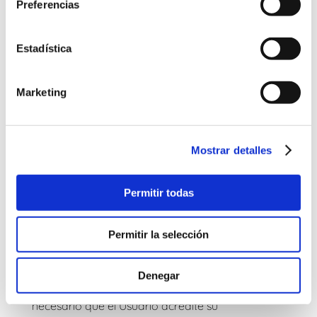
Preferencias
El Usuario garantiza y responde, en cualquier
caso, de la exactitud, vigencia y autenticidad de
Estadística
los datos personales facilitados, y se
comprometen a mantenerlos debidamente
actualizados.
Marketing
EJERCICIO DE DERECHOS DE ACCESO,
RECTIFICACIÓN, CANCELACIÓN Y OPOSICIÓN
El Usuario podrá ejercer su derecho de Acceso,
Mostrar detalles
Rectificación, Cancelación y Oposición,
dirigiendo su solicitud a
Ainara Ortigosa Arruti y
otro, C.B.
, Heriz Pasealekua 10, 20008 Donostia
Permitir todas
San-Sebastián o enviando un correo electrónico
a la dirección
info@atlasfisio.com
, indicando
Permitir la selección
«Asunto: LOPD Derechos A.R.C.O.».
Para ejercer dichos derechos y en cumplimiento
de la Instrucción 1/1998, de 19 de enero, de la
Denegar
Agencia Española de Protección de Datos, es
necesario que el Usuario acredite su